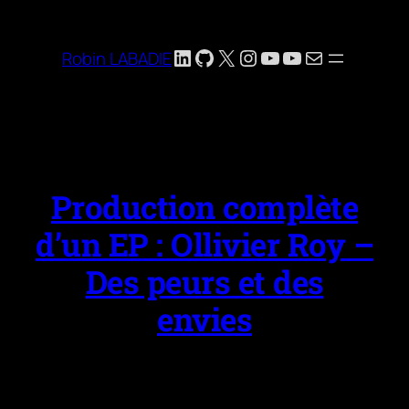
Aller
au
LinkedIn
GitHub
X
Instagram
YouTube
YouTube
E-mail
Robin LABADIE
contenu
Production complète
d’un EP : Ollivier Roy –
Des peurs et des
envies