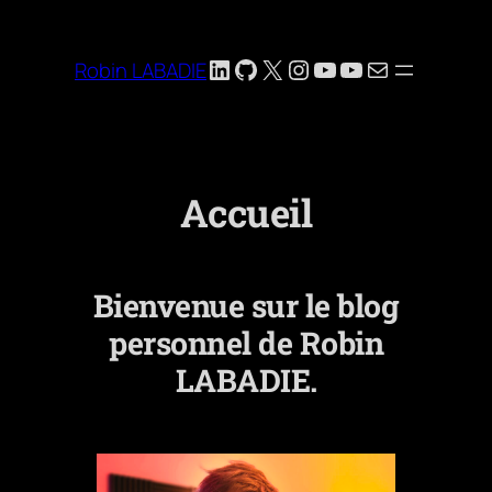
LinkedIn
GitHub
X
Instagram
YouTube
YouTube
E-mail
Robin LABADIE
Accueil
Bienvenue sur le blog
personnel de Robin
LABADIE.